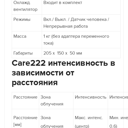
Охлажд.
Входит в комплект
вентилятор
Режимы
Вкл./ Выкл. / Датчик человека /
Непрерывная работа
Масса
1 кг (без адаптера переменного
тока)
Габариты
205ｘ 150ｘ 50 мм
Care222 интенсивность в
зависимости от
расстояния
Расстояние
Зона
Интенсивность
Интенси
облучения
Расстояние
Зона
Макс. интенс.
Мин. ине
[мм]
облучения
(центр)
0,6)