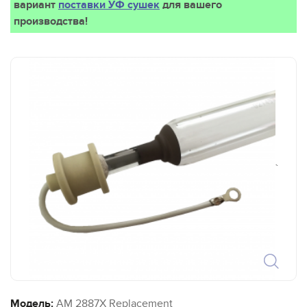
вариант
поставки УФ сушек
для вашего
производства!
`
Модель:
AM 2887X Replacement