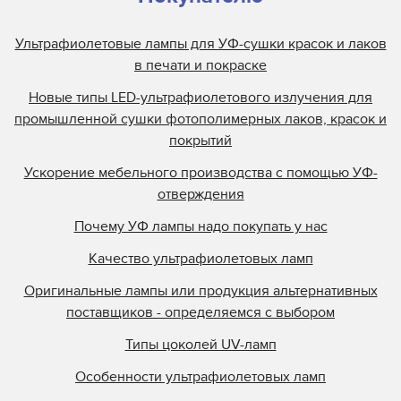
Ультрафиолетовые лампы для УФ-сушки красок и лаков
в печати и покраске
Новые типы LED-ультрафиолетового излучения для
промышленной сушки фотополимерных лаков, красок и
покрытий
Ускорение мебельного производства с помощью УФ-
отверждения
Почему УФ лампы надо покупать у нас
Качество ультрафиолетовых ламп
Оригинальные лампы или продукция альтернативных
поставщиков - определяемся с выбором
Типы цоколей UV-ламп
Особенности ультрафиолетовых ламп