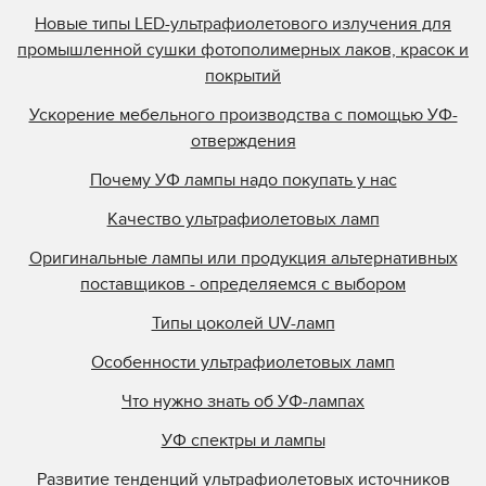
Новые типы LED-ультрафиолетового излучения для
промышленной сушки фотополимерных лаков, красок и
покрытий
Ускорение мебельного производства с помощью УФ-
отверждения
Почему УФ лампы надо покупать у нас
Качество ультрафиолетовых ламп
Оригинальные лампы или продукция альтернативных
поставщиков - определяемся с выбором
Типы цоколей UV-ламп
Особенности ультрафиолетовых ламп
Что нужно знать об УФ-лампах
УФ спектры и лампы
Развитие тенденций ультрафиолетовых источников