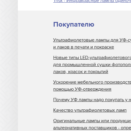
Trisk - Инфракрасные лампы одино
Покупателю
Ультрафиолетовые лампы для УФ-с
и лаков в печати и покраске
Новые типы LED-ультрафиолетовог
для промышленной сушки фотопо
лаков, красок и покрытий
Ускорение мебельного производств
помощью УФ-отверждения
Почему УФ лампы надо покупать у 
Качество ультрафиолетовых ламп
Оригинальные лампы или продукци
альтернативных поставщиков - опр