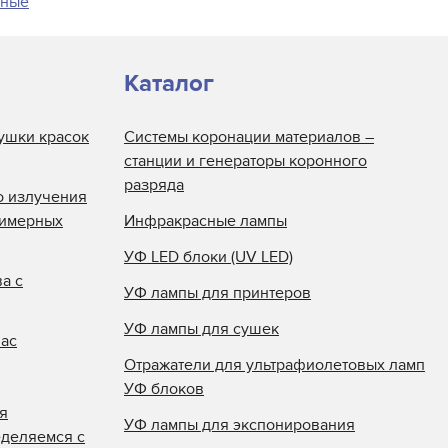
чные
Каталог
ушки красок
Системы коронации материалов –
станции и генераторы коронного
разряда
о излучения
лимерных
Инфракрасные лампы
УФ LED блоки (UV LED)
а с
УФ лампы для принтеров
УФ лампы для сушек
нас
Отражатели для ультрафиолетовых ламп
УФ блоков
я
УФ лампы для экспонирования
еделяемся с