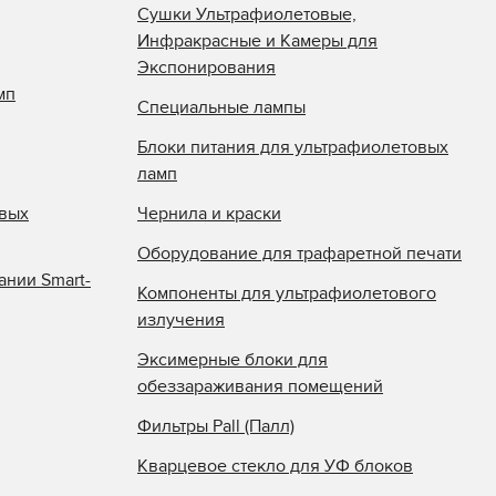
Сушки Ультрафиолетовые,
Инфракрасные и Камеры для
Экспонирования
мп
Специальные лампы
Блоки питания для ультрафиолетовых
ламп
овых
Чернила и краски
Оборудование для трафаретной печати
ании Smart-
Компоненты для ультрафиолетового
излучения
Эксимерные блоки для
обеззараживания помещений
Фильтры Pall (Палл)
Кварцевое стекло для УФ блоков