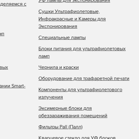
УФ лампы для экспонирования
еделяемся с
Сушки Ультрафиолетовые,
Инфракрасные и Камеры для
Экспонирования
мп
Специальные лампы
Блоки питания для ультрафиолетовых
ламп
овых
Чернила и краски
Оборудование для трафаретной печати
ании Smart-
Компоненты для ультрафиолетового
излучения
Эксимерные блоки для
обеззараживания помещений
Фильтры Pall (Палл)
Кварцевое стекло для УФ блоков