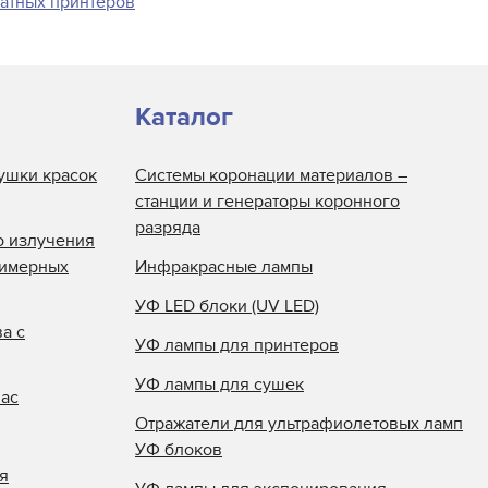
матных принтеров
Каталог
ушки красок
Системы коронации материалов –
станции и генераторы коронного
разряда
о излучения
лимерных
Инфракрасные лампы
УФ LED блоки (UV LED)
а с
УФ лампы для принтеров
УФ лампы для сушек
нас
Отражатели для ультрафиолетовых ламп
УФ блоков
я