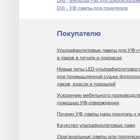
Dilli - Фильтры Pall для широкофор
Dilli - УФ лампы для принтеров
Покупателю
Ультрафиолетовые лампы для УФ-с
и лаков в печати и покраске
Новые типы LED-ультрафиолетовог
для промышленной сушки фотопо
лаков, красок и покрытий
Ускорение мебельного производств
помощью УФ-отверждения
Почему УФ лампы надо покупать у 
Качество ультрафиолетовых ламп
Оригинальные лампы или продукци