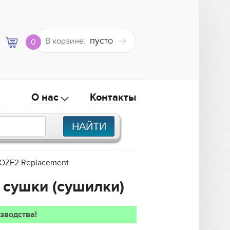
пусто
В корзине:
0
а
О нас
Контакты
OZF2 Replacement
 сушки (сушилки)
зводства!