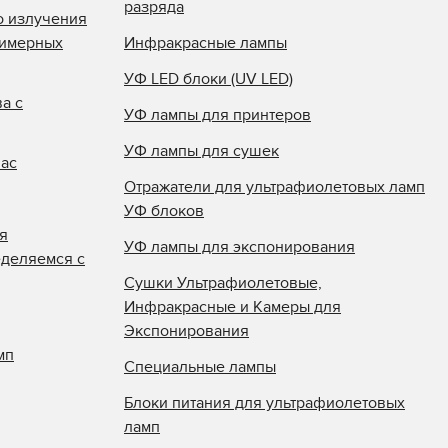
разряда
о излучения
лимерных
Инфракрасные лампы
УФ LED блоки (UV LED)
а с
УФ лампы для принтеров
УФ лампы для сушек
нас
Отражатели для ультрафиолетовых ламп
УФ блоков
я
УФ лампы для экспонирования
еделяемся с
Сушки Ультрафиолетовые,
Инфракрасные и Камеры для
Экспонирования
мп
Специальные лампы
Блоки питания для ультрафиолетовых
ламп