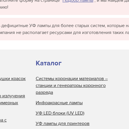
полните форму на странице "
Подбор лампы
", и мы найдём 
нию!
 дефицитные УФ лампы для более старых систем, которые н
омпания не располагает ресурсами для изготовления таких л
Каталог
ушки красок
Системы коронации материалов –
станции и генераторы коронного
разряда
о излучения
лимерных
Инфракрасные лампы
УФ LED блоки (UV LED)
а с
УФ лампы для принтеров