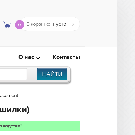
пусто
В корзине:
0
а
О нас
Контакты
lacement
ушилки)
зводства!