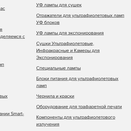
УФ лампы для сушек
нас
Отражатели для ультрафиолетовых ламп
УФ блоков
я
УФ лампы для экспонирования
еделяемся с
Сушки Ультрафиолетовые,
Инфракрасные и Камеры для
Экспонирования
мп
Специальные лампы
Блоки питания для ультрафиолетовых
ламп
овых
Чернила и краски
Оборудование для трафаретной печати
ании Smart-
Компоненты для ультрафиолетового
излучения