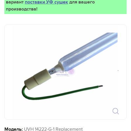
вариант
поставки УФ сушек
для вашего
производства!
`
Модель:
UVH 14222-G-1 Replacement