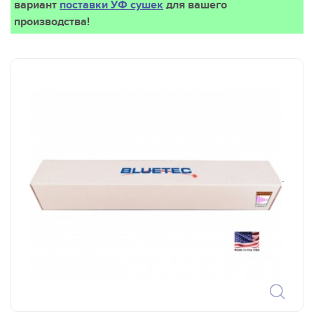
вариант
поставки УФ сушек
для вашего
производства!
`