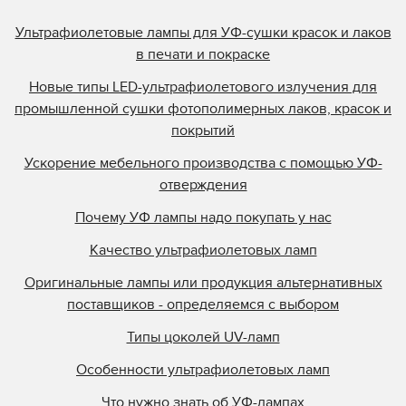
Ультрафиолетовые лампы для УФ-сушки красок и лаков
в печати и покраске
Новые типы LED-ультрафиолетового излучения для
промышленной сушки фотополимерных лаков, красок и
покрытий
Ускорение мебельного производства с помощью УФ-
отверждения
Почему УФ лампы надо покупать у нас
Качество ультрафиолетовых ламп
Оригинальные лампы или продукция альтернативных
поставщиков - определяемся с выбором
Типы цоколей UV-ламп
Особенности ультрафиолетовых ламп
Что нужно знать об УФ-лампах