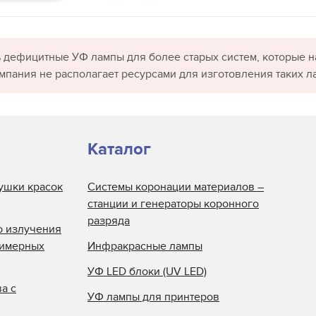
 дефицитные УФ лампы для более старых систем, которые н
омпания не располагает ресурсами для изготовления таких л
Каталог
ушки красок
Системы коронации материалов –
станции и генераторы коронного
разряда
о излучения
лимерных
Инфракрасные лампы
УФ LED блоки (UV LED)
а с
УФ лампы для принтеров