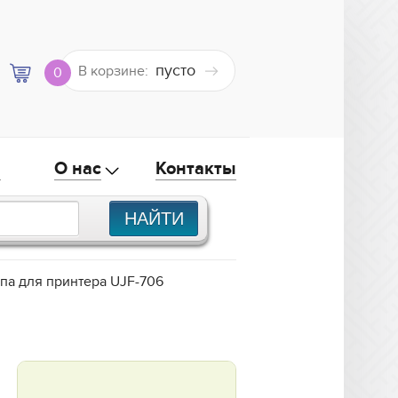
пусто
В корзине:
0
а
О нас
Контакты
па для принтера UJF-706