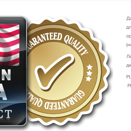
Д
д
о
(н
Л
дю
P
P