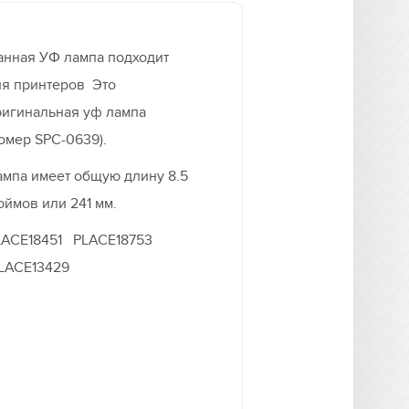
анная УФ лампа подходит
ля принтеров Это
ригинальная уф лампа
омер SPC-0639).
ампа имеет общую длину 8.5
ймов или 241 мм.
LACE18451 PLACE18753
LACE13429