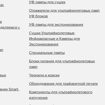
УФ лампы для сушек
нас
Отражатели для ультрафиолетовых ламп
УФ блоков
я
УФ лампы для экспонирования
еделяемся с
Сушки Ультрафиолетовые,
Инфракрасные и Камеры для
Экспонирования
мп
Специальные лампы
Блоки питания для ультрафиолетовых
ламп
овых
Чернила и краски
Оборудование для трафаретной печати
ании Smart-
Компоненты для ультрафиолетового
излучения