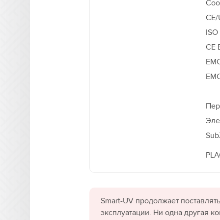
Соо
CE/
ISO
CE 
EMC
EMC
Пер
Эле
Sub
PLA
Smart-UV продолжает поставлять
эксплуатации. Ни одна другая к