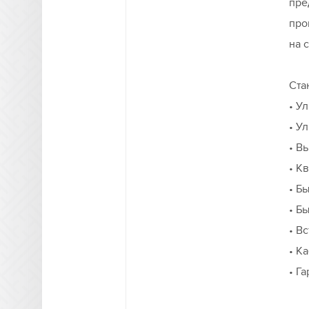
пре
про
на 
Ста
• У
• У
• В
• К
• Б
• Б
• В
• К
• Га