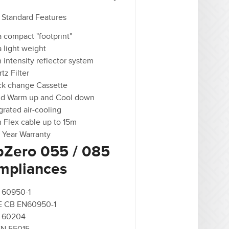
 Standard Features
a compact "footprint"
a light weight
 intensity reflector system
tz Filter
ck change Cassette
id Warm up and Cool down
grated air-cooling
 Flex cable up to 15m
 Year Warranty
bZero 055 / 085
mpliances
 60950-1
E CB EN60950-1
 60204