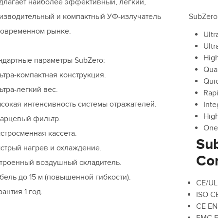
длагает наиболее эффективный, легкий,
изводительный и компактный УФ-излучатель
SubZero
современном рынке.
Ultr
Ultr
High
ндартные параметры SubZero:
Quar
льтра-компактная конструкция.
Qui
льтра-легкий вес.
Rap
ысокая интенсивность системы отражателей.
Inte
High
варцевый фильтр.
One
ыстросменная кассета.
Su
ыстрый нагрев и охлаждение.
Co
строенный воздушный охладитель.
абель до 15 м (повышенной гибкости).
CE/UL
рантия 1 год.
ISO C
CE EN