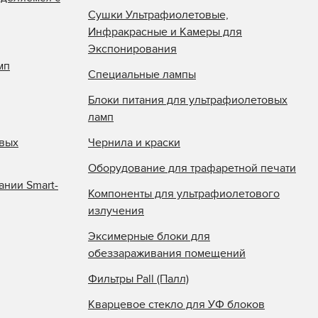
Сушки Ультрафиолетовые,
Инфракрасные и Камеры для
Экспонирования
мп
Специальные лампы
Блоки питания для ультрафиолетовых
ламп
овых
Чернила и краски
Оборудование для трафаретной печати
ании Smart-
Компоненты для ультрафиолетового
излучения
Эксимерные блоки для
обеззараживания помещений
Фильтры Pall (Палл)
Кварцевое стекло для УФ блоков