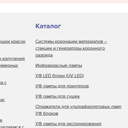
Каталог
ушки красок
Системы коронации материалов –
станции и генераторы коронного
разряда
о излучения
лимерных
Инфракрасные лампы
УФ LED блоки (UV LED)
а с
УФ лампы для принтеров
УФ лампы для сушек
нас
Отражатели для ультрафиолетовых ламп
УФ блоков
я
УФ лампы для экспонирования
еделяемся с