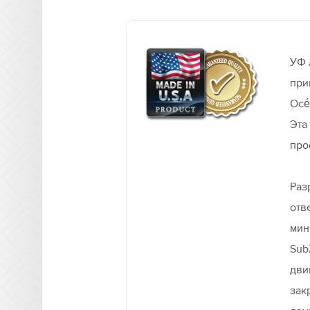
УФ 
при
Océ
Эта
про
Раз
отв
мин
Sub
дви
зак