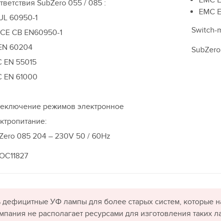
EMC E
тветствия SubZero 055 / 085 :
EMC E
UL 60950-1
Switch-
 CE CB EN60950-1
EN 60204
SubZero
 EN 55015
 EN 61000
еключение режимов электронное
ктропитание:
Zero 085 204 – 230V 50 / 60Hz
OC11827
 дефицитные УФ лампы для более старых систем, которые н
омпания не располагает ресурсами для изготовления таких л