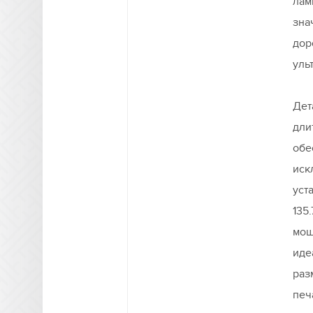
лам
зна
дор
уль
Дет
дли
обе
иск
уст
135
мощ
иде
раз
печ