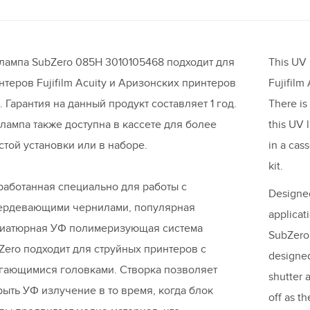
лампа SubZero 085H 3010105468 подходит для
This UV 
нтеров Fujifilm Acuity и Аризонских принтеров
Fujifilm
. Гарантия на данный продукт составляет 1 год.
There is
 лампа также доступна в кассете для более
this UV 
стой установки или в наборе.
in a cass
kit.
работанная специально для работы с
Designed
ердевающими чернилами, популярная
applicat
иатюрная УФ полимеризующая система
SubZero 
Zero подходит для струйных принтеров с
designed
гающимися головками. Створка позволяет
shutter 
рыть УФ излучение в то время, когда блок
off as t