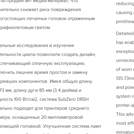
пы продвигает медиа-материал, что
reducing
чительно снижает риск повреждения
causing
огостоящих печатных головок отраженным
printhea
трафиолетовым светом.
Detailed
has enab
альные исследования и изучение
exceptio
тельности цикла позволили создать дизайн,
unneces
спечивающий отличную эксплуатацию,
of worn 
лючить лишнее время простоя и замену
135.73mm
аревших компонентов. Имея общую длину
and pow
.73 мм, длину дуги 85 мм (3.4 дюйма) и
system i
ность 100 Вт/см2, система SubZero 085H
printer 
ально подходит для принтеров среднего
This adv
мера, оснащенных 20-миллиметровой
most eff
атающей головкой. Улучшенная система ламп
miniatur