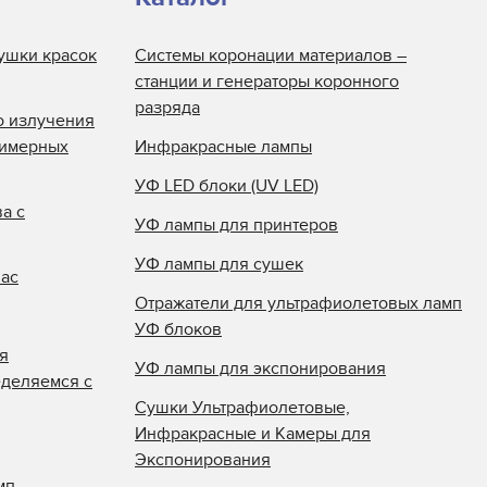
ушки красок
Системы коронации материалов –
станции и генераторы коронного
разряда
о излучения
лимерных
Инфракрасные лампы
УФ LED блоки (UV LED)
а с
УФ лампы для принтеров
УФ лампы для сушек
нас
Отражатели для ультрафиолетовых ламп
УФ блоков
я
УФ лампы для экспонирования
еделяемся с
Сушки Ультрафиолетовые,
Инфракрасные и Камеры для
Экспонирования
мп