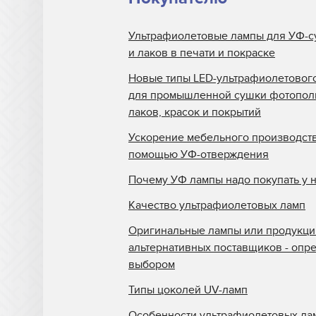
Ультрафиолетовые лампы для УФ-с
и лаков в печати и покраске
Новые типы LED-ультрафиолетовог
для промышленной сушки фотопо
лаков, красок и покрытий
Ускорение мебельного производств
помощью УФ-отверждения
Почему УФ лампы надо покупать у 
Качество ультрафиолетовых ламп
Оригинальные лампы или продукци
альтернативных поставщиков - опр
выбором
Типы цоколей UV-ламп
Особенности ультрафиолетовых ла