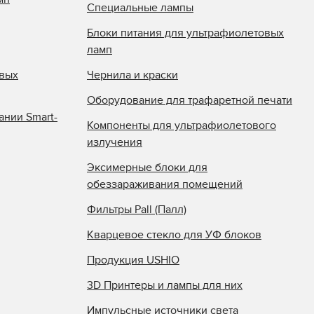
Специальные лампы
Блоки питания для ультрафиолетовых
ламп
овых
Чернила и краски
Оборудование для трафаретной печати
ании Smart-
Компоненты для ультрафиолетового
излучения
Эксимерные блоки для
обеззараживания помещений
Фильтры Pall (Палл)
Кварцевое стекло для УФ блоков
Продукция USHIO
3D Принтеры и лампы для них
Импульсные источники света