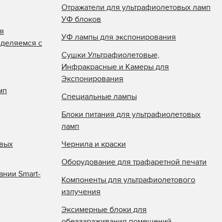
Отражатели для ультрафиолетовых ламп
УФ блоков
я
УФ лампы для экспонирования
еделяемся с
Сушки Ультрафиолетовые,
Инфракрасные и Камеры для
Экспонирования
мп
Специальные лампы
Блоки питания для ультрафиолетовых
ламп
овых
Чернила и краски
Оборудование для трафаретной печати
ании Smart-
Компоненты для ультрафиолетового
излучения
Эксимерные блоки для
обеззараживания помещений