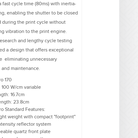
 fast cycle time (80ms) with inertia-
ng, enabling the shutter to be closed
 during the print cycle without
ng vibration to the print engine.
research and lengthy cycle testing
ed a design that offers exceptional
ife eliminating unnecessary
 and maintenance.
o 170
 100 W/cm variable
ngth: 16.7cm
length: 23.8cm
o Standard Features:
light weight with compact "footprint"
ntensity reflector system
eable quartz front plate