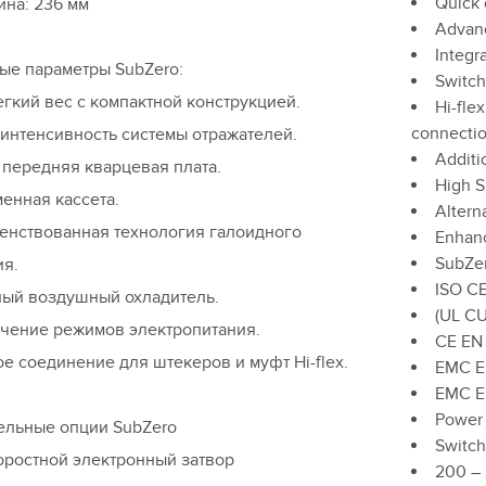
Quick 
на: 236 мм
Advanc
Integr
ые параметры SubZero:
Switch
легкий вес с компактной конструкцией.
Hi-fle
connecti
 интенсивность системы отражателей.
Additi
 передняя кварцевая плата.
High S
менная кассета.
Alterna
енствованная технология галоидного
Enhanc
SubZer
ия.
ISO C
ный воздушный охладитель.
(UL CU
чение режимов электропитания.
CE EN
ое соединение для штекеров и муфт Hi-flex.
EMC E
EMC E
Power
ельные опции SubZero
Switch
ростной электронный затвор
200 –