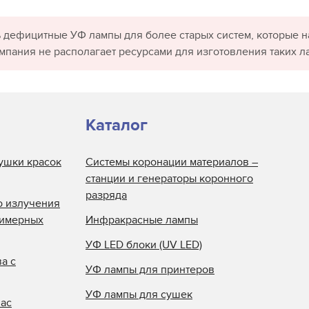
 дефицитные УФ лампы для более старых систем, которые н
омпания не располагает ресурсами для изготовления таких л
Каталог
ушки красок
Системы коронации материалов –
станции и генераторы коронного
разряда
о излучения
лимерных
Инфракрасные лампы
УФ LED блоки (UV LED)
а с
УФ лампы для принтеров
УФ лампы для сушек
нас