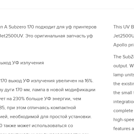
п A Subzero 170 подходит для уф принтеров
This UV Bu
 Jet2500UV. Это оригинальная запчасть уф
Jet2500UV
Apollo pri
The SubZe
ыход УФ излучения
output. W
lamp unit
 170 выход УФ излучения увеличен на 16%.
the exist
у дуги 170 мм, лампа в новой модификации
the small 
ет на 230% больше УФ энергии, чем
integrati
85, при этом отличаясь компактной
complete 
ией, необходимой для простой установки.
high-spee
0 также может использоваться со
features 