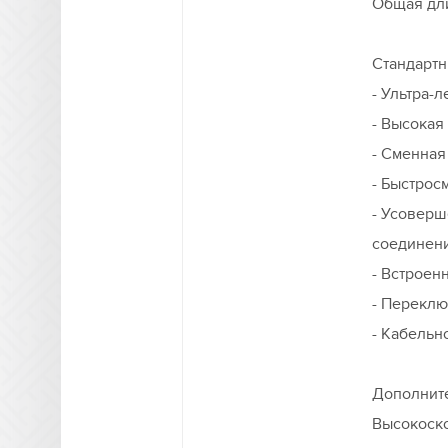
Общая дли
Стандартн
- Ультра-
- Высокая
- Сменная
- Быстрос
- Усоверш
соединен
- Встроен
- Переклю
- Кабельн
Дополнит
Высокоско