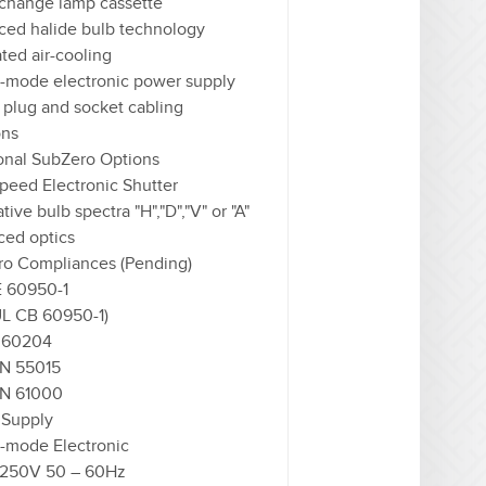
change lamp cassette
ed halide bulb technology
ated air-cooling
-mode electronic power supply
x plug and socket cabling
ons
onal SubZero Options
peed Electronic Shutter
tive bulb spectra "H","D","V" or "A"
ed optics
o Compliances (Pending)
E 60950-1
L CB 60950-1)
 60204
N 55015
N 61000
 Supply
-mode Electronic
 250V 50 – 60Hz