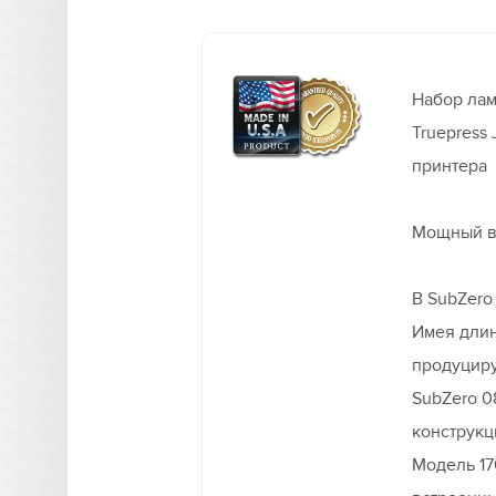
Набор лам
Truepress
принтера
Мощный в
В SubZero
Имея длин
продуциру
SubZero 0
конструкц
Модель 17