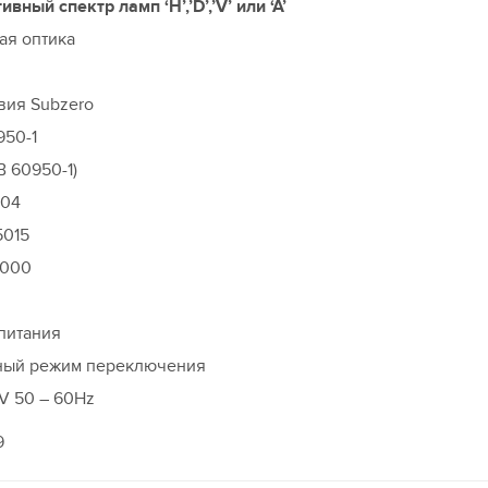
вный спектр ламп ‘H’,’D’,’V’ или ‘A’
ая оптика
вия Subzero
950-1
B 60950-1)
204
5015
1000
питания
ный режим переключения
V 50 – 60Hz
9