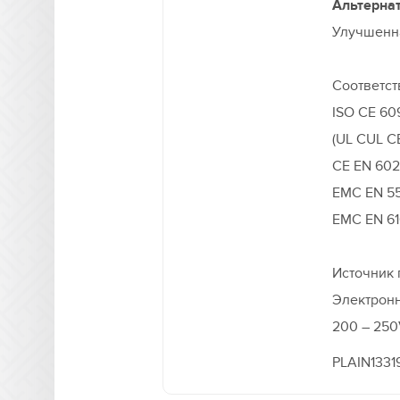
Альтернати
Улучшенн
Соответст
ISO CE 60
(UL CUL C
CE EN 60
EMC EN 5
EMC EN 6
Источник 
Электрон
200 – 250
PLAIN1331