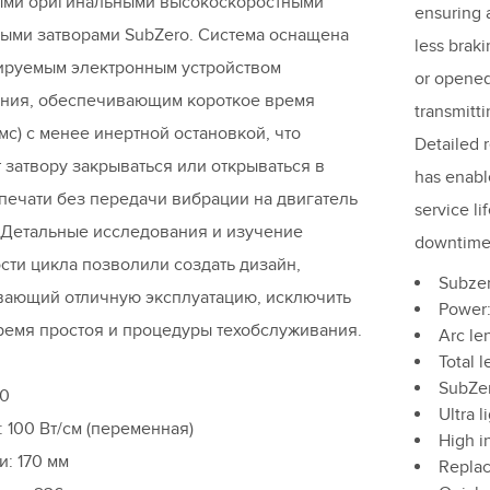
ыми оригинальными высокоскоростными
ensuring a
ыми затворами SubZero. Система оснащена
less braki
ируемым электронным устройством
or opened
ания, обеспечивающим короткое время
transmitti
 мс) с менее инертной остановкой, что
Detailed 
 затвору закрываться или открываться в
has enabl
печати без передачи вибрации на двигатель
service l
 Детальные исследования и изучение
downtime
сти цикла позволили создать дизайн,
Subzer
вающий отличную эксплуатацию, исключить
Power:
емя простоя и процедуры техобслуживания.
Arc le
Total 
SubZer
70
Ultra 
 100 Вт/см (переменная)
High i
и: 170 мм
Replac