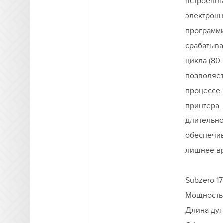
встроенн
электронн
программ
срабатыв
цикла (80
позволяет
процессе 
принтера.
длительно
обеспечи
лишнее вр
Subzero 1
Мощность:
Длина дуг