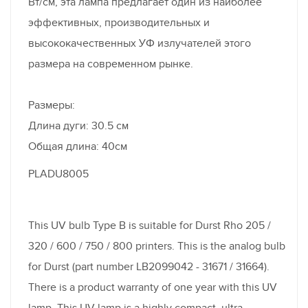
Вт/см, эта лампа предлагает один из наиболее
эффективных, производительных и
высококачественных УФ излучателей этого
размера на современном рынке.
Размеры:
Длина дуги: 30.5 см
Общая длина: 40см
PLADU8005
This UV bulb Type B is suitable for Durst Rho 205 /
320 / 600 / 750 / 800 printers. This is the analog bulb
for Durst (part number LB2099042 - 31671 / 31664).
There is a product warranty of one year with this UV
lamp. This UV lamp is a highly compact, ultra