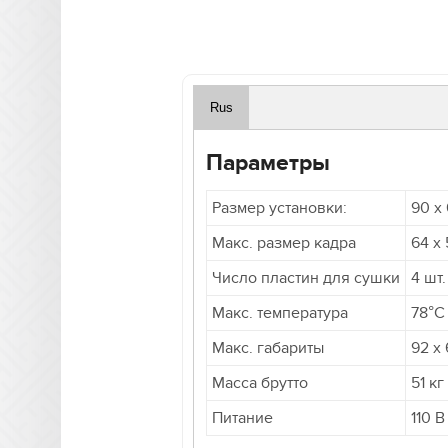
Rus
Параметры
Размер установки:
90 x 
Макс. размер кадра
64 x 
Число пластин для сушки
4 шт.
Макс. температура
78°C
Макс. габариты
92 х 
Масса брутто
51 кг
Питание
110 В