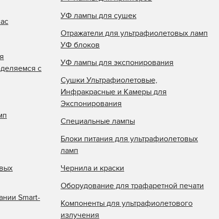
УФ лампы для сушек
нас
Отражатели для ультрафиолетовых ламп
УФ блоков
я
УФ лампы для экспонирования
еделяемся с
Сушки Ультрафиолетовые,
Инфракрасные и Камеры для
Экспонирования
мп
Специальные лампы
Блоки питания для ультрафиолетовых
ламп
овых
Чернила и краски
Оборудование для трафаретной печати
ании Smart-
Компоненты для ультрафиолетового
излучения