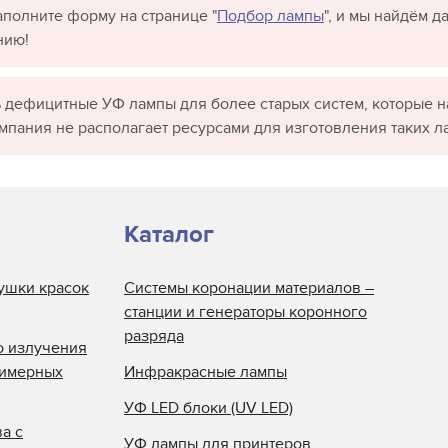
полните форму на странице "
Подбор лампы
", и мы найдём 
нию!
 дефицитные УФ лампы для более старых систем, которые н
омпания не располагает ресурсами для изготовления таких л
Каталог
ушки красок
Системы коронации материалов –
станции и генераторы коронного
разряда
о излучения
лимерных
Инфракрасные лампы
УФ LED блоки (UV LED)
а с
УФ лампы для принтеров