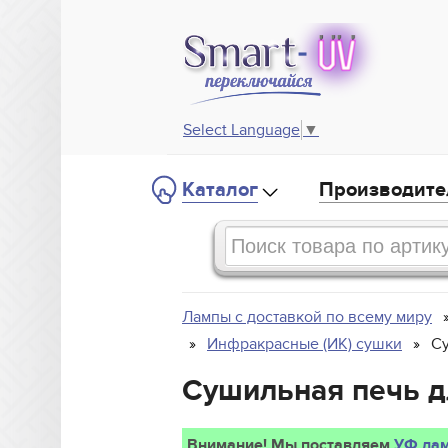
Select Language
▼
Каталог
Производите
Лампы с доставкой по всему миру
Инфракрасные (ИК) сушки
Су
Сушильная печь д
Внимание! Мы поставляем
УФ лам