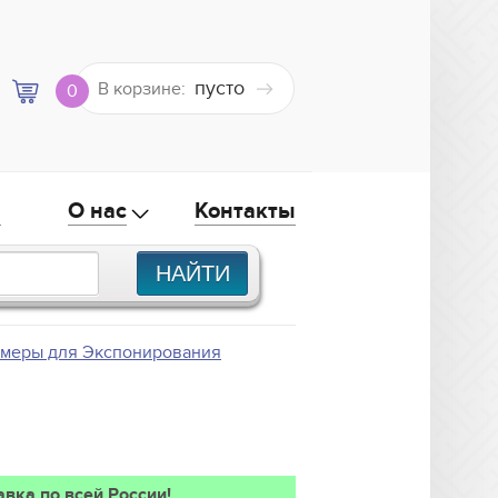
пусто
В корзине:
0
а
О нас
Контакты
амеры для Экспонирования
авка по всей России!