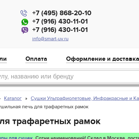
+7 (495) 868-20-10
+7 (916) 430-11-01
+7 (916) 430-11-01
info@smart-uv.ru
ли
Оплата
Оформление и доставк
Каталог
Сушки Ультрафиолетовые, Инфракрасные и К
шильная печь для трафаретных рамок
ля трафаретных рамок
пы для сушек
. Сотни наименований! Склад в Москве, дост