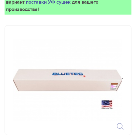
вариант
поставки УФ сушек
для вашего
производства!
`