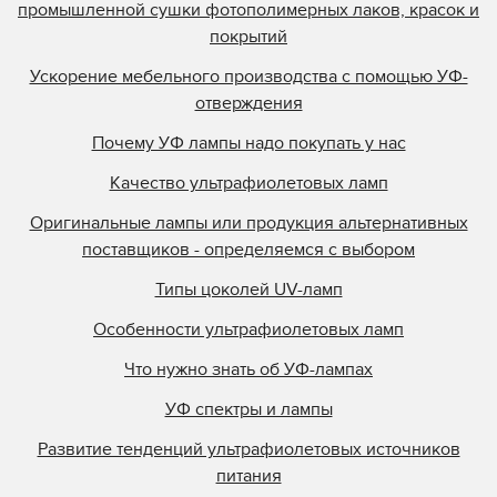
промышленной сушки фотополимерных лаков, красок и
покрытий
Ускорение мебельного производства с помощью УФ-
отверждения
Почему УФ лампы надо покупать у нас
Качество ультрафиолетовых ламп
Оригинальные лампы или продукция альтернативных
поставщиков - определяемся с выбором
Типы цоколей UV-ламп
Особенности ультрафиолетовых ламп
Что нужно знать об УФ-лампах
УФ спектры и лампы
Развитие тенденций ультрафиолетовых источников
питания