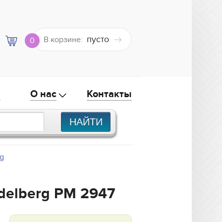
пусто
В корзине:
0
а
О нас
Контакты
rg
delberg PM 2947