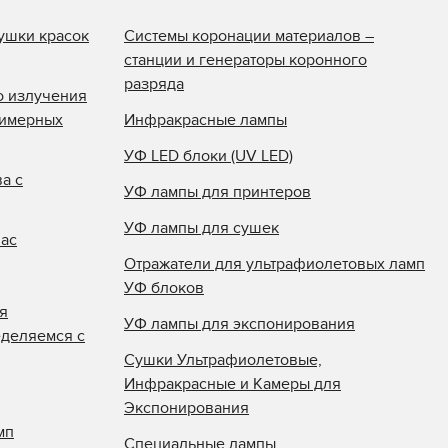
ушки красок
Системы коронации материалов –
станции и генераторы коронного
разряда
о излучения
лимерных
Инфракрасные лампы
УФ LED блоки (UV LED)
а с
УФ лампы для принтеров
УФ лампы для сушек
нас
Отражатели для ультрафиолетовых ламп
УФ блоков
я
УФ лампы для экспонирования
еделяемся с
Сушки Ультрафиолетовые,
Инфракрасные и Камеры для
Экспонирования
мп
Специальные лампы