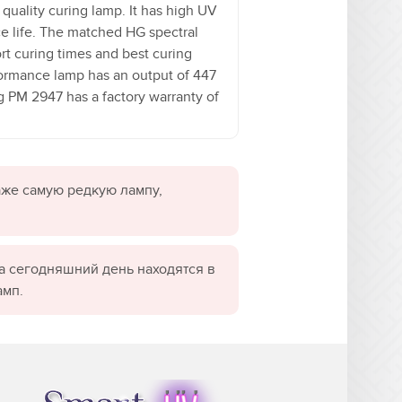
quality curing lamp. It has high UV
ce life. The matched HG spectral
rt curing times and best curing
rformance lamp has an output of 447
 PM 2947 has a factory warranty of
даже самую редкую лампу,
а сегодняшний день находятся в
амп.