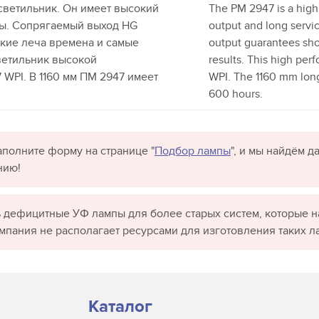
ветильник. Он имеет высокий
The PM 2947 is a high 
бы. Сопрягаемый выход HG
output and long servi
ткие леча времена и самые
output guarantees sho
ветильник высокой
results. This high pe
WPI. В 1160 мм ПМ 2947 имеет
WPI. The 1160 mm long
600 hours.
полните форму на странице "
Подбор лампы
", и мы найдём 
нию!
 дефицитные УФ лампы для более старых систем, которые н
омпания не располагает ресурсами для изготовления таких л
Каталог