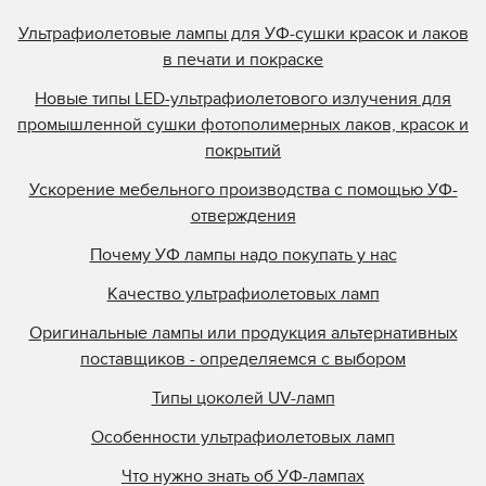
Ультрафиолетовые лампы для УФ-сушки красок и лаков
в печати и покраске
Новые типы LED-ультрафиолетового излучения для
промышленной сушки фотополимерных лаков, красок и
покрытий
Ускорение мебельного производства с помощью УФ-
отверждения
Почему УФ лампы надо покупать у нас
Качество ультрафиолетовых ламп
Оригинальные лампы или продукция альтернативных
поставщиков - определяемся с выбором
Типы цоколей UV-ламп
Особенности ультрафиолетовых ламп
Что нужно знать об УФ-лампах