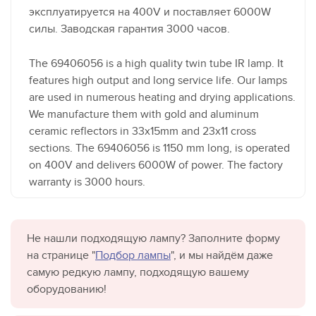
эксплуатируется на 400V и поставляет 6000W
силы. Заводская гарантия 3000 часов.
The 69406056 is a high quality twin tube IR lamp. It
features high output and long service life. Our lamps
are used in numerous heating and drying applications.
We manufacture them with gold and aluminum
ceramic reflectors in 33x15mm and 23x11 cross
sections. The 69406056 is 1150 mm long, is operated
on 400V and delivers 6000W of power. The factory
warranty is 3000 hours.
Не нашли подходящую лампу? Заполните форму
на странице "
Подбор лампы
", и мы найдём даже
самую редкую лампу, подходящую вашему
оборудованию!