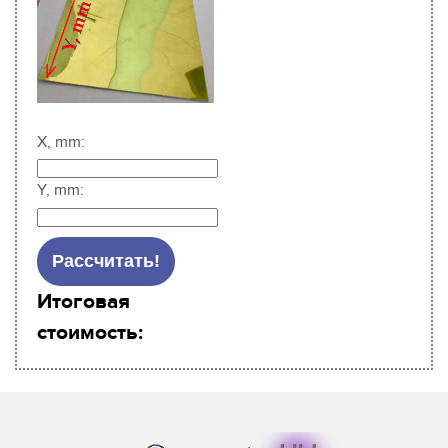
X, mm:
Y, mm:
Итоговая
стоимость: