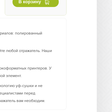
В корзину
ериалов: полированный
йте любой отражатель. Наши
рокоформатных принтеров. У
ой элемент.
хнологию уф-сушки и не
пециалистами перед
тражатель вам необходим.