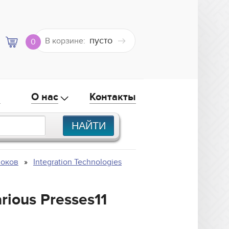
пусто
В корзине:
0
а
О нас
Контакты
локов
Integration Technologies
rious Presses11