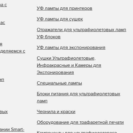
а с
УФ лампы для принтеров
УФ лампы для сушек
нас
Отражатели для ультрафиолетовых ламп
УФ блоков
я
УФ лампы для экспонирования
еделяемся с
Сушки Ультрафиолетовые,
Инфракрасные и Камеры для
Экспонирования
мп
Специальные лампы
Блоки питания для ультрафиолетовых
ламп
овых
Чернила и краски
Оборудование для трафаретной печати
ании Smart-
Компоненты для ультрафиолетового