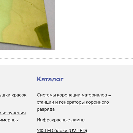
Каталог
ушки красок
Системы коронации материалов –
станции и генераторы коронного
разряда
о излучения
лимерных
Инфракрасные лампы
УФ LED блоки (UV LED)