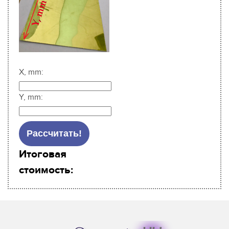
X, mm:
Y, mm:
Итоговая
стоимость: