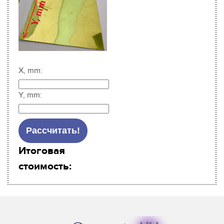
X, mm:
Y, mm:
Итоговая
стоимость: