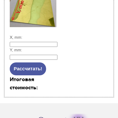
X, mm:
Y, mm:
Итоговая
стоимость: