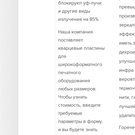
блокируют уф-лучи
превыш
и другие виды
произв
излучения на 85%.
зеркал
Наша компания
эффект
поставляет
иметь 
кварцевые пластины
дихрои
для
улучша
широкоформатного
инфра 
печатного
вероят
оборудования
термоч
любых размеров.
Чтобы узнать
нити, 
стоимость, введите
лучший
требуемые
удалит
параметры в форму,
Горяче
и вы будете знать