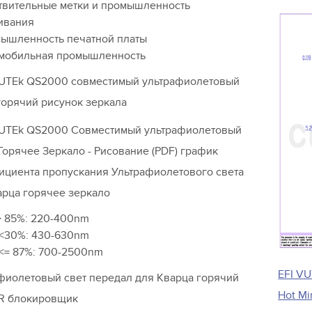
твительные метки и промышленность
ивания
ышленность печатной платы
мобильная промышленность
TEk QS2000 совместимый ультрафиолетовый
горячий рисунок зеркала
UTEk QS2000 Совместимый ультрафиолетовый
Горячее Зеркало - Рисование (PDF) график
циента пропускания Ультрафиолетового света
арца горячее зеркало
> 85%: 220-400nm
 <30%: 430-630nm
 <= 87%: 700-2500nm
EFI VU
фиолетовый свет передал для Кварца горячий
Hot Mi
/IR блокировщик