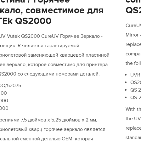
кало, совместимое для
QS
TEk QS2000
CureUV
Mirror 
UV Vutek QS2000 CureUV Горячее Зеркало -
replace
овщик IR является гарантируемой
compat
фиолетовой заменяющей кварцевой пластиной
the fo
чее зеркало, которое совместимо для принтера
QS2000 со следующими номерами деталей:
UVR
QS2
DQ/52075
QS 
000
QS-
000
000
With t
the UV
рениями 7,5 дюймов x 5,25 дюймов x 2 мм,
replac
фиолетовый кварц горячее зеркало является
standa
сальной сменной деталью OEM, которая