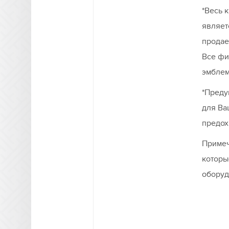
*Весь 
являет
продае
Все фи
эмблем
*Преду
для Ва
предох
Примеч
которы
оборуд