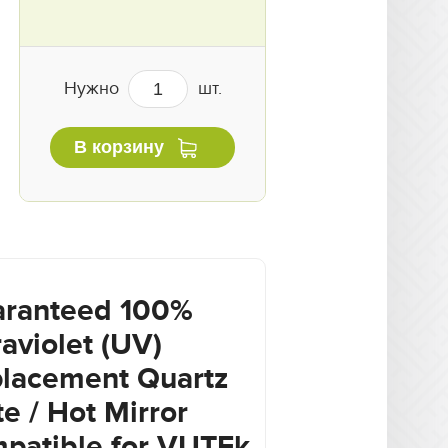
Нужно
шт.
В корзину
ranteed 100%
raviolet (UV)
lacement Quartz
te / Hot Mirror
patible for VUTEk