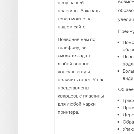
возмож
цену вашей
образо
пластины. Заказать
товар можно на
увелич
нашем сайте.
Преиму
Позвонив нам по
Помо
телефону, вы
обла
сможете задать
Позв
любой вопрос
подл
Боль
консультанту и
види
получить ответ. У нас
представлены
Общее
кварцевые пластины
Граф
для любой марки
Пром
принтера.
Дере
Обра
Упак