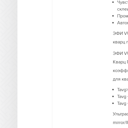
Чувс
скле
Пром
Авто
ЭФИ VU
кварц 
ЭФИ V
Кварц 
коэффи
для кв
Tavg
Tavg
Tavg
Ультра
mirror