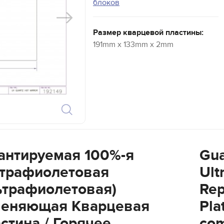
блоков
Размер кварцевой пластины:
191mm x 133mm x 2mm
антируемая 100%-я
Gua
трафиолетовая
Ult
ьтрафиолетовая)
Rep
еняющая Кварцевая
Pla
стина / Горячее
com