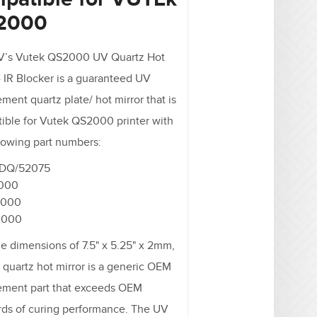
2000
’s Vutek QS2000 UV Quartz Hot
- IR Blocker is a guaranteed UV
ment quartz plate/ hot mirror that is
ible for Vutek QS2000 printer with
llowing part numbers:
DQ/52075
000
2000
2000
he dimensions of 7.5" x 5.25" x 2mm,
 quartz hot mirror is a generic OEM
ement part that exceeds OEM
rds of curing performance. The UV