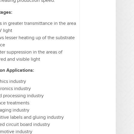
creasing production speed.
tages:
s in greater transmittance in the area
V light
ws lesser heating up of the substrate
ace
ter suppression in the areas of
red and visible light
n Applications:
hics industry
tronics industry
 processing industry
ace treatments
aging industry
itive labels and gluing industry
ed circuit board industry
motive industry