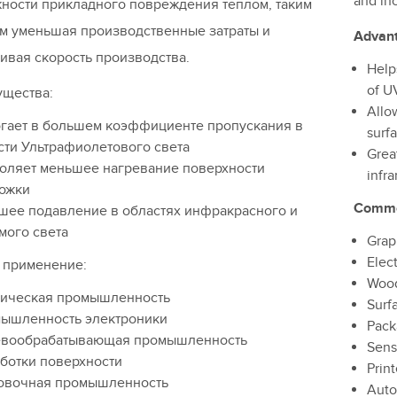
and in
ности прикладного повреждения теплом, таким
м уменьшая производственные затраты и
Advan
ивая скорость производства.
Help
of U
щества:
Allo
гает в большем коэффициенте пропускания в
surf
сти Ультрафиолетового света
Grea
оляет меньшее нагревание поверхности
infra
ожки
Commo
шее подавление в областях инфракрасного и
мого света
Grap
Elec
 применение:
Wood
ическая промышленность
Surf
ышленность электроники
Pack
вообрабатывающая промышленность
Sens
ботки поверхности
Print
овочная промышленность
Auto