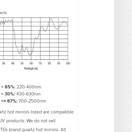
 > 85%:
220-400nm
 < 30%:
430-630nm
 <= 87%:
700-2500nm
artz hot mirrors listed are compatible
UV products. We do not sell
TEk brand quartz hot mirrors. All