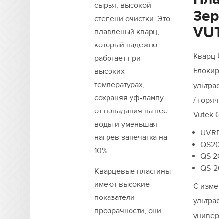
сырья, высокой
Зер
степени очистки. Это
VU
плавленый кварц,
который надежно
Кварц 
работает при
Блокир
высоких
температурах,
ультра
сохраняя уф-лампу
/ горя
от попадания на нее
Vutek 
воды и уменьшая
UVR
нагрев запечатка на
QS2
10%.
QS 2
QS-2
Кварцевые пластины
имеют высокие
С изме
показатели
ультра
прозрачности, они
универ