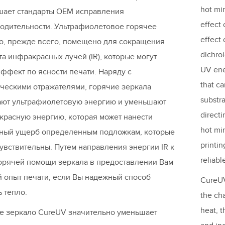
hot mir
ает стандарты OEM исправления
effect 
одительности. Ультрафиолетовое горячее
effect 
о, прежде всего, помещено для сокращения
dichroi
а инфракрасных лучей (IR), которые могут
UV ene
эффект по ясности печати. Наряду с
that ca
ческими отражателями, горячие зеркала
substra
ют ультрафиолетовую энергию и уменьшают
directi
красную энергию, которая может нанести
hot mir
ный ущерб определенным подложкам, которые
printi
увствительны. Путем направления энергии IR к
reliab
горячей помощи зеркала в предоставлении Вам
 опыт печати, если Вы надежный способ
CureUV
ь тепло.
the ch
heat, 
е зеркало CureUV значительно уменьшает