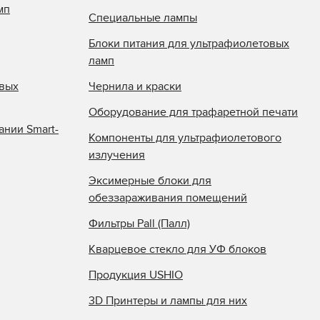
мп
Специальные лампы
Блоки питания для ультрафиолетовых
ламп
овых
Чернила и краски
Оборудование для трафаретной печати
ании Smart-
Компоненты для ультрафиолетового
излучения
Эксимерные блоки для
обеззараживания помещений
Фильтры Pall (Палл)
Кварцевое стекло для УФ блоков
Продукция USHIO
3D Принтеры и лампы для них