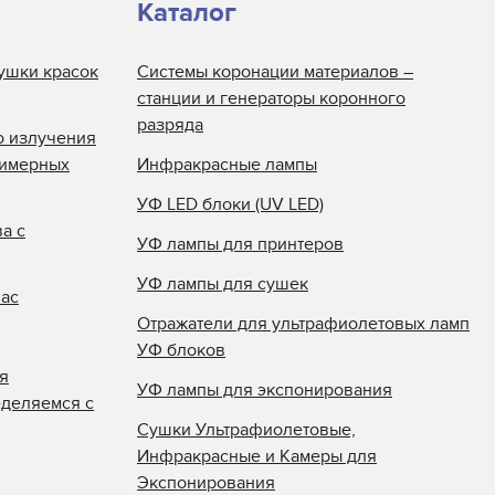
Каталог
ушки красок
Системы коронации материалов –
станции и генераторы коронного
разряда
о излучения
лимерных
Инфракрасные лампы
УФ LED блоки (UV LED)
а с
УФ лампы для принтеров
УФ лампы для сушек
нас
Отражатели для ультрафиолетовых ламп
УФ блоков
я
УФ лампы для экспонирования
еделяемся с
Сушки Ультрафиолетовые,
Инфракрасные и Камеры для
Экспонирования