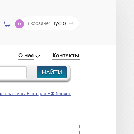
пусто
В корзине:
0
а
О нас
Контакты
е пластины Flora для УФ блоков