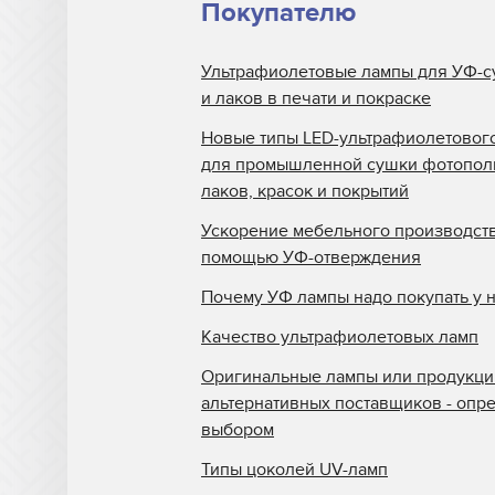
Покупателю
Ультрафиолетовые лампы для УФ-с
и лаков в печати и покраске
Новые типы LED-ультрафиолетовог
для промышленной сушки фотопо
лаков, красок и покрытий
Ускорение мебельного производств
помощью УФ-отверждения
Почему УФ лампы надо покупать у 
Качество ультрафиолетовых ламп
Оригинальные лампы или продукци
альтернативных поставщиков - опр
выбором
Типы цоколей UV-ламп