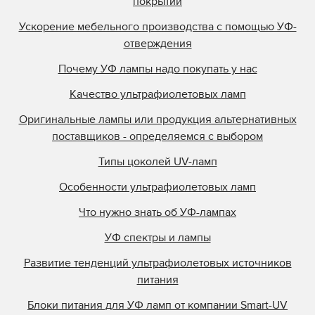
покрытий
Ускорение мебельного производства с помощью УФ-
отверждения
Почему УФ лампы надо покупать у нас
Качество ультрафиолетовых ламп
Оригинальные лампы или продукция альтернативных
поставщиков - определяемся с выбором
Типы цоколей UV-ламп
Особенности ультрафиолетовых ламп
Что нужно знать об УФ-лампах
УФ спектры и лампы
Развитие тенденций ультрафиолетовых источников
питания
Блоки питания для УФ ламп от компании Smart-UV