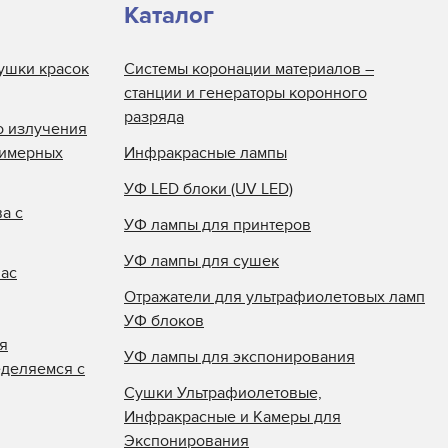
Каталог
ушки красок
Системы коронации материалов –
станции и генераторы коронного
разряда
о излучения
лимерных
Инфракрасные лампы
УФ LED блоки (UV LED)
а с
УФ лампы для принтеров
УФ лампы для сушек
нас
Отражатели для ультрафиолетовых ламп
УФ блоков
я
УФ лампы для экспонирования
еделяемся с
Сушки Ультрафиолетовые,
Инфракрасные и Камеры для
Экспонирования