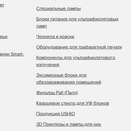
мп
Специальные лампы
Блоки питания для ультрафиолетовых
ламп
овых
Чернила и краски
Оборудование для трафаретной печати
ании Smart-
Компоненты для ультрафиолетового
излучения
Эксимерные блоки для
обеззараживания помещений
Фильтры Pall (Палл)
Кварцевое стекло для УФ блоков
Продукция USHIO
3D Принтеры и лампы для них