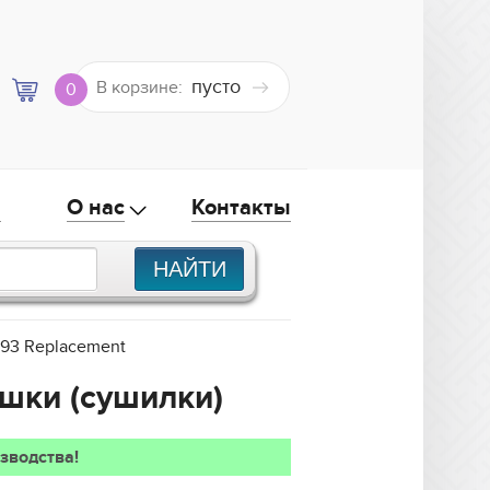
пусто
В корзине:
0
а
О нас
Контакты
93 Replacement
ушки (сушилки)
зводства!