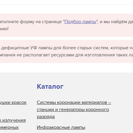
полните форму на странице "
Подбор лампы
", и мы найдём 
нию!
 дефицитные УФ лампы для более старых систем, которые н
омпания не располагает ресурсами для изготовления таких л
Каталог
ушки красок
Системы коронации материалов –
станции и генераторы коронного
разряда
о излучения
лимерных
Инфракрасные лампы