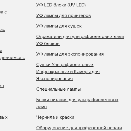
УФ LED блоки (UV LED)
а с
УФ лампы для принтеров
УФ лампы для сушек
нас
Отражатели для ультрафиолетовых ламп
УФ блоков
я
УФ лампы для экспонирования
еделяемся с
Сушки Ультрафиолетовые,
Инфракрасные и Камеры для
Экспонирования
мп
Специальные лампы
Блоки питания для ультрафиолетовых
ламп
овых
Чернила и краски
Оборудование для трафаретной печати