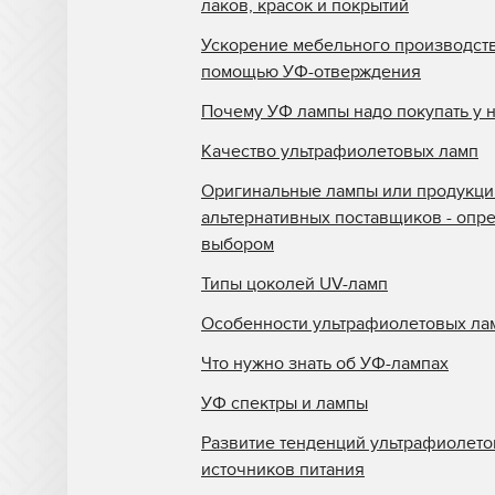
лаков, красок и покрытий
Ускорение мебельного производств
помощью УФ-отверждения
Почему УФ лампы надо покупать у 
Качество ультрафиолетовых ламп
Оригинальные лампы или продукци
альтернативных поставщиков - опр
выбором
Типы цоколей UV-ламп
Особенности ультрафиолетовых ла
Что нужно знать об УФ-лампах
УФ спектры и лампы
Развитие тенденций ультрафиолет
источников питания