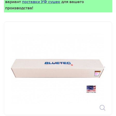
вариант
поставки УФ сушек
для вашего
производства!
`