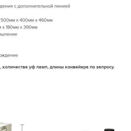
дения с дополнительной линией
: 500мм х 400мм х 460мм
м х 180мм х 390мм
пыление
ерждение
количества уф ламп, длины конвейера по запросу.