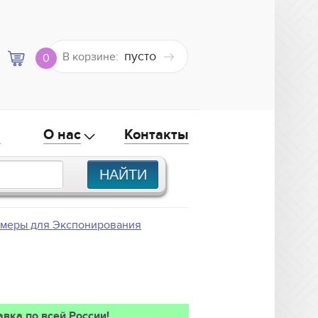
пусто
В корзине:
0
а
О нас
Контакты
амеры для Экспонирования
авка по всей России!