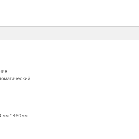
ния
втоматический
00 мм * 460мм