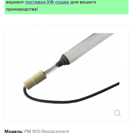
вариант
поставки УФ сушек
для вашего
производства!
`
Модель:
PM 1651 Replacement