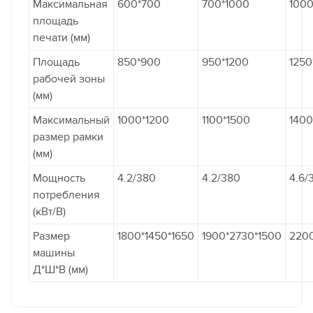
Максимальная
600*700
700*1000
1000
площадь
печати (мм)
Площадь
850*900
950*1200
1250
рабочей зоны
(мм)
Максимальный
1000*1200
1100*1500
1400
размер рамки
(мм)
Мощность
4.2/380
4.2/380
4.6/
потребления
(кВт/В)
Размер
1800*1450*1650
1900*2730*1500
2200
машины
Д*Ш*В (мм)