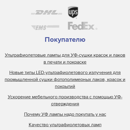
Покупателю
Ультрафиолетовые лампы для УФ-сушки красок и лаков
в печати и покраске
Новые типы LED-ультрафиолетового излучения для
промышленной сушки фотополимерных лаков, красок и
покрытий
Ускорение мебельного производства с помощью УФ-
отверждения
Почему УФ лампы надо покупать у нас
Качество ультрафиолетовых ламп