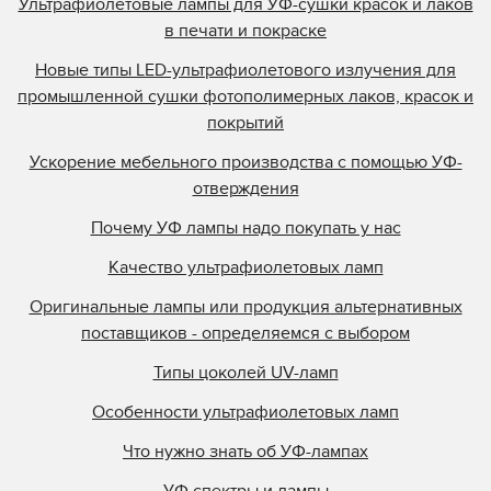
Ультрафиолетовые лампы для УФ-сушки красок и лаков
в печати и покраске
Новые типы LED-ультрафиолетового излучения для
промышленной сушки фотополимерных лаков, красок и
покрытий
Ускорение мебельного производства с помощью УФ-
отверждения
Почему УФ лампы надо покупать у нас
Качество ультрафиолетовых ламп
Оригинальные лампы или продукция альтернативных
поставщиков - определяемся с выбором
Типы цоколей UV-ламп
Особенности ультрафиолетовых ламп
Что нужно знать об УФ-лампах