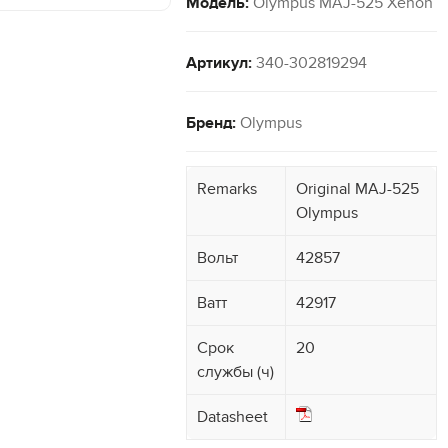
Модель:
Olympus MAJ-525 Xenon
Артикул:
340-302819294
Бренд:
Olympus
Remarks
Original MAJ-525
Olympus
Вольт
42857
Ватт
42917
Срок
20
службы (ч)
Datasheet