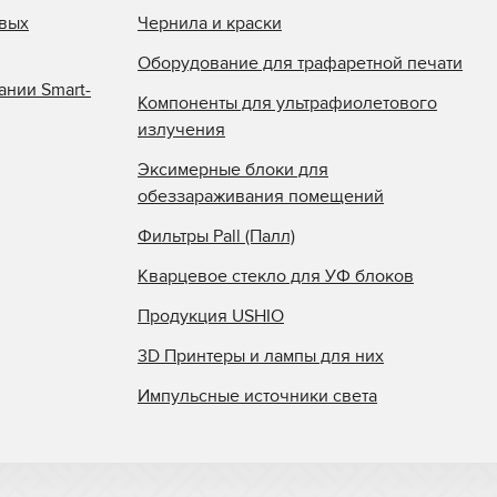
овых
Чернила и краски
Оборудование для трафаретной печати
ании Smart-
Компоненты для ультрафиолетового
излучения
Эксимерные блоки для
обеззараживания помещений
Фильтры Pall (Палл)
Кварцевое стекло для УФ блоков
Продукция USHIO
3D Принтеры и лампы для них
Импульсные источники света