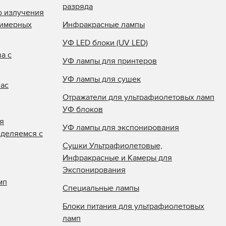
разряда
о излучения
лимерных
Инфракрасные лампы
УФ LED блоки (UV LED)
а с
УФ лампы для принтеров
УФ лампы для сушек
нас
Отражатели для ультрафиолетовых ламп
УФ блоков
я
УФ лампы для экспонирования
еделяемся с
Сушки Ультрафиолетовые,
Инфракрасные и Камеры для
Экспонирования
мп
Специальные лампы
Блоки питания для ультрафиолетовых
ламп