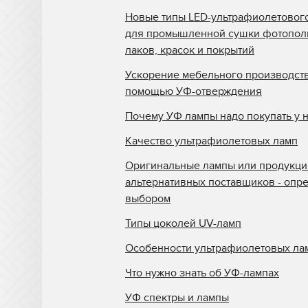
Новые типы LED-ультрафиолетовог
для промышленной сушки фотопо
лаков, красок и покрытий
Ускорение мебельного производств
помощью УФ-отверждения
Почему УФ лампы надо покупать у 
Качество ультрафиолетовых ламп
Оригинальные лампы или продукци
альтернативных поставщиков - опр
выбором
Типы цоколей UV-ламп
Особенности ультрафиолетовых ла
Что нужно знать об УФ-лампах
УФ спектры и лампы