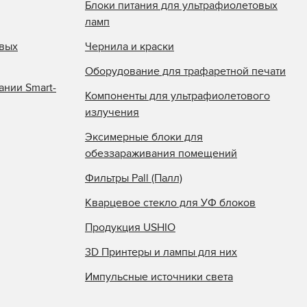
Блоки питания для ультрафиолетовых
ламп
овых
Чернила и краски
Оборудование для трафаретной печати
ании Smart-
Компоненты для ультрафиолетового
излучения
Эксимерные блоки для
обеззараживания помещений
Фильтры Pall (Палл)
Кварцевое стекло для УФ блоков
Продукция USHIO
3D Принтеры и лампы для них
Импульсные источники света