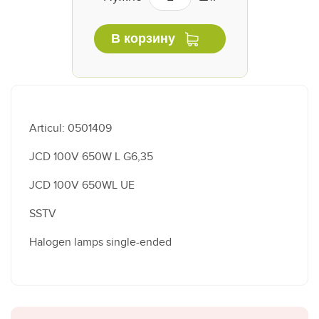
В корзину
Articul: 0501409
JCD 100V 650W L G6,35
JCD 100V 650WL UE
SSTV
Halogen lamps single-ended