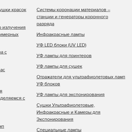
ушки красок
Системы коронации материалов –
станции и генераторы коронного
разряда
о излучения
лимерных
Инфракрасные лампы
УФ LED блоки (UV LED)
а с
УФ лампы для принтеров
УФ лампы для сушек
нас
Отражатели для ультрафиолетовых ламп
УФ блоков
я
УФ лампы для экспонирования
еделяемся с
Сушки Ультрафиолетовые,
Инфракрасные и Камеры для
Экспонирования
мп
Специальные лампы