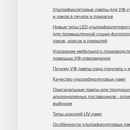
Ультрафиолетовые лампы для УФ-с
и лаков в печати и покраске
Новые типы LED-ультрафиолетовог
для промышленной сушки фотопо
лаков, красок и покрытий
Ускорение мебельного производств
помощью УФ-отверждения
Почему УФ лампы надо покупать у 
Качество ультрафиолетовых ламп
Оригинальные лампы или продукци
альтернативных поставщиков - опр
выбором
Типы цоколей UV-ламп
Особенности ультрафиолетовых ла