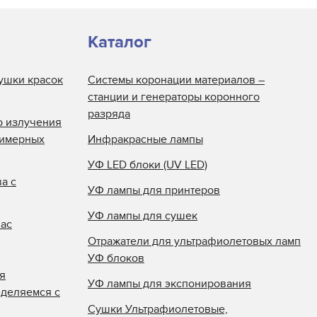
Каталог
ушки красок
Системы коронации материалов –
станции и генераторы коронного
разряда
о излучения
лимерных
Инфракрасные лампы
УФ LED блоки (UV LED)
а с
УФ лампы для принтеров
УФ лампы для сушек
нас
Отражатели для ультрафиолетовых ламп
УФ блоков
я
УФ лампы для экспонирования
еделяемся с
Сушки Ультрафиолетовые,