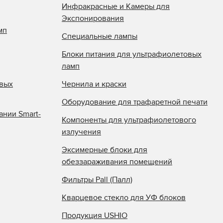
Инфракрасные и Камеры для
Экспонирования
мп
Специальные лампы
Блоки питания для ультрафиолетовых
ламп
овых
Чернила и краски
Оборудование для трафаретной печати
ании Smart-
Компоненты для ультрафиолетового
излучения
Эксимерные блоки для
обеззараживания помещений
Фильтры Pall (Палл)
Кварцевое стекло для УФ блоков
Продукция USHIO