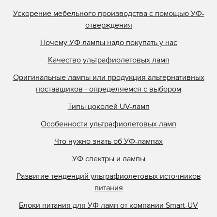
Ускорение мебельного производства с помощью УФ-
отверждения
Почему УФ лампы надо покупать у нас
Качество ультрафиолетовых ламп
Оригинальные лампы или продукция альтернативных
поставщиков - определяемся с выбором
Типы цоколей UV-ламп
Особенности ультрафиолетовых ламп
Что нужно знать об УФ-лампах
УФ спектры и лампы
Развитие тенденций ультрафиолетовых источников
питания
Блоки питания для УФ ламп от компании Smart-UV