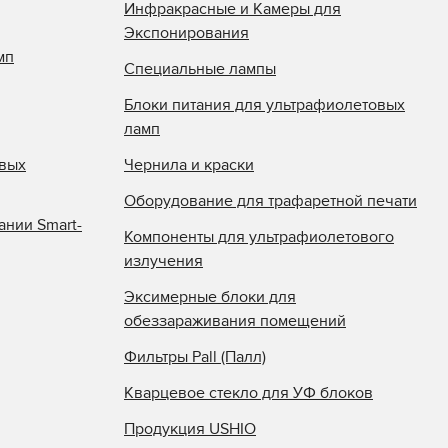
Инфракрасные и Камеры для
Экспонирования
мп
Специальные лампы
Блоки питания для ультрафиолетовых
ламп
овых
Чернила и краски
Оборудование для трафаретной печати
ании Smart-
Компоненты для ультрафиолетового
излучения
Эксимерные блоки для
обеззараживания помещений
Фильтры Pall (Палл)
Кварцевое стекло для УФ блоков
Продукция USHIO