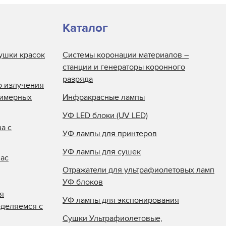
Каталог
ушки красок
Системы коронации материалов –
станции и генераторы коронного
разряда
о излучения
лимерных
Инфракрасные лампы
УФ LED блоки (UV LED)
а с
УФ лампы для принтеров
УФ лампы для сушек
нас
Отражатели для ультрафиолетовых ламп
УФ блоков
я
УФ лампы для экспонирования
еделяемся с
Сушки Ультрафиолетовые,