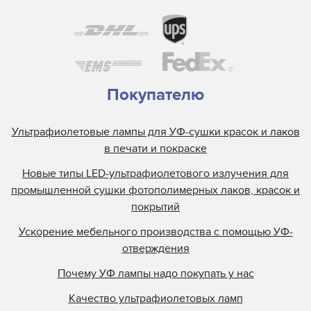
Покупателю
Ультрафиолетовые лампы для УФ-сушки красок и лаков
в печати и покраске
Новые типы LED-ультрафиолетового излучения для
промышленной сушки фотополимерных лаков, красок и
покрытий
Ускорение мебельного производства с помощью УФ-
отверждения
Почему УФ лампы надо покупать у нас
Качество ультрафиолетовых ламп