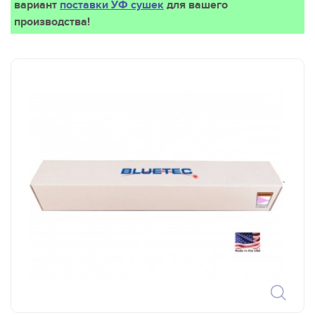
вариант
поставки УФ сушек
для вашего
производства!
`