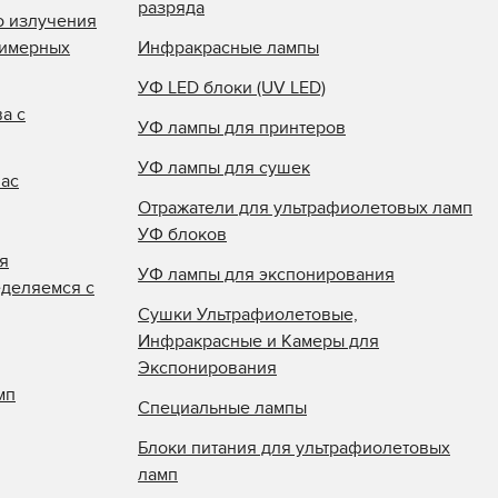
разряда
о излучения
лимерных
Инфракрасные лампы
УФ LED блоки (UV LED)
а с
УФ лампы для принтеров
УФ лампы для сушек
нас
Отражатели для ультрафиолетовых ламп
УФ блоков
я
УФ лампы для экспонирования
еделяемся с
Сушки Ультрафиолетовые,
Инфракрасные и Камеры для
Экспонирования
мп
Специальные лампы
Блоки питания для ультрафиолетовых
ламп