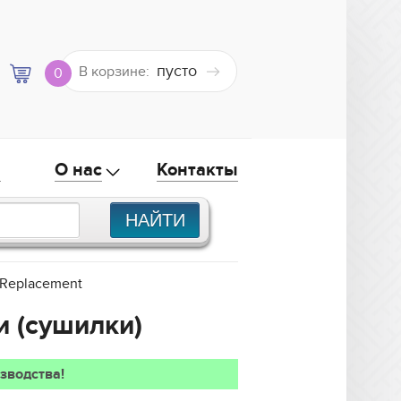
пусто
В корзине:
0
а
О нас
Контакты
 Replacement
и (сушилки)
зводства!