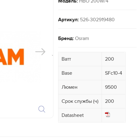
Модель:
HBO 200W/4
Артикул:
526-302919480
Бренд:
Osram
`
Ватт
200
Base
SFc10-4
Люмен
9500
Срок службы (ч)
200
Datasheet