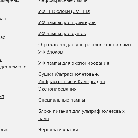
лимерных
Инфракрасные лампы
УФ LED блоки (UV LED)
а с
УФ лампы для принтеров
УФ лампы для сушек
нас
Отражатели для ультрафиолетовых ламп
УФ блоков
я
УФ лампы для экспонирования
еделяемся с
Сушки Ультрафиолетовые,
Инфракрасные и Камеры для
Экспонирования
мп
Специальные лампы
Блоки питания для ультрафиолетовых
ламп
овых
Чернила и краски