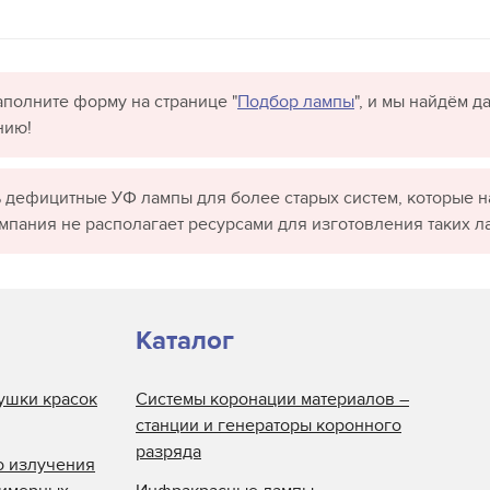
полните форму на странице "
Подбор лампы
", и мы найдём 
нию!
 дефицитные УФ лампы для более старых систем, которые н
омпания не располагает ресурсами для изготовления таких л
Каталог
ушки красок
Системы коронации материалов –
станции и генераторы коронного
разряда
о излучения