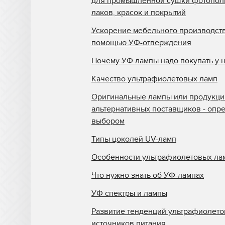
для промышленной сушки фотопо
лаков, красок и покрытий
Ускорение мебельного производств
помощью УФ-отверждения
Почему УФ лампы надо покупать у 
Качество ультрафиолетовых ламп
Оригинальные лампы или продукци
альтернативных поставщиков - опр
выбором
Типы цоколей UV-ламп
Особенности ультрафиолетовых ла
Что нужно знать об УФ-лампах
УФ спектры и лампы
Развитие тенденций ультрафиолет
источников питания