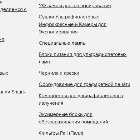
я
УФ лампы для экспонирования
еделяемся с
Сушки Ультрафиолетовые,
Инфракрасные и Камеры для
Экспонирования
мп
Специальные лампы
Блоки питания для ультрафиолетовых
ламп
овых
Чернила и краски
Оборудование для трафаретной печати
ании Smart-
Компоненты для ультрафиолетового
излучения
Эксимерные блоки для
обеззараживания помещений
Фильтры Pall (Палл)