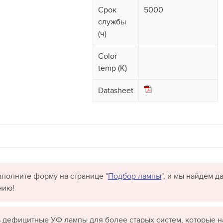
Срок
5000
службы
(ч)
Color
temp (K)
Datasheet
полните форму на странице "
Подбор лампы
", и мы найдём 
нию!
 дефицитные УФ лампы для более старых систем, которые н