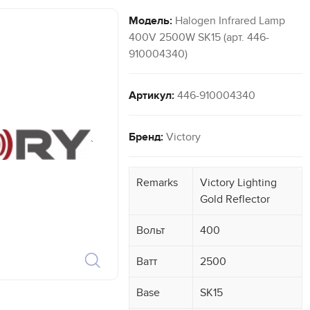
Модель:
Halogen Infrared Lamp
400V 2500W SK15 (арт. 446-
910004340)
Артикул:
446-910004340
Бренд:
Victory
`
Remarks
Victory Lighting
Gold Reflector
Вольт
400
Ватт
2500
Base
SK15