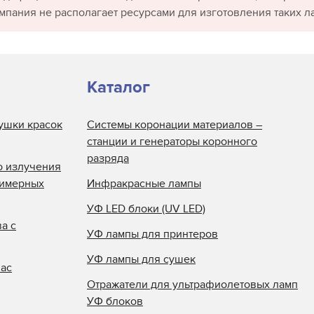
омпания не располагает ресурсами для изготовления таких л
Каталог
ушки красок
Системы коронации материалов –
станции и генераторы коронного
разряда
о излучения
лимерных
Инфракрасные лампы
УФ LED блоки (UV LED)
а с
УФ лампы для принтеров
УФ лампы для сушек
нас
Отражатели для ультрафиолетовых ламп
УФ блоков