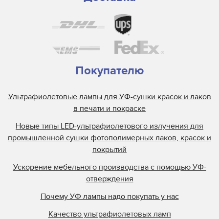
Покупателю
Ультрафиолетовые лампы для УФ-сушки красок и лаков
в печати и покраске
Новые типы LED-ультрафиолетового излучения для
промышленной сушки фотополимерных лаков, красок и
покрытий
Ускорение мебельного производства с помощью УФ-
отверждения
Почему УФ лампы надо покупать у нас
Качество ультрафиолетовых ламп