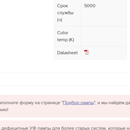
Срок
5000
службы
(ч)
Color
temp (K)
Datasheet
полните форму на странице "
Подбор лампы
", и мы найдём 
нию!
 дефицитные УФ лампы для более старых систем, которые н