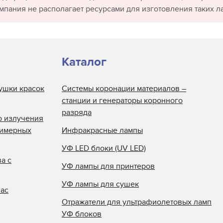
омпания не располагает ресурсами для изготовления таких л
Каталог
ушки красок
Системы коронации материалов –
станции и генераторы коронного
разряда
о излучения
лимерных
Инфракрасные лампы
УФ LED блоки (UV LED)
а с
УФ лампы для принтеров
УФ лампы для сушек
нас
Отражатели для ультрафиолетовых ламп
УФ блоков