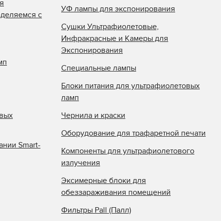
я
УФ лампы для экспонирования
еделяемся с
Сушки Ультрафиолетовые,
Инфракрасные и Камеры для
Экспонирования
мп
Специальные лампы
Блоки питания для ультрафиолетовых
ламп
овых
Чернила и краски
Оборудование для трафаретной печати
ании Smart-
Компоненты для ультрафиолетового
излучения
Эксимерные блоки для
обеззараживания помещений
Фильтры Pall (Палл)