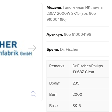
Модель:
Галогенная ИК лампа
235V 2000W SK15 (арт. 965-
910004196)
Артикул:
965-910004196
Бренд:
Dr. Fischer
`
Remarks
Dr.Fischer/Philips
13168Z Clear
Вольт
235
Ватт
2000
Base
SK15