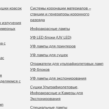
ушки красок
Системы коронации материалов –
станции и генераторы коронного
разряда
о излучения
лимерных
Инфракрасные лампы
УФ LED блоки (UV LED)
а с
УФ лампы для принтеров
УФ лампы для сушек
нас
Отражатели для ультрафиолетовых ламп
УФ блоков
я
УФ лампы для экспонирования
еделяемся с
Сушки Ультрафиолетовые,
Инфракрасные и Камеры для
Экспонирования
мп
Специальные лампы