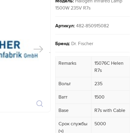
Модель:
Halogen Infrared Lamp
1500W 235V R7s
Артикул:
482-850915082
Бренд:
Dr. Fischer
`
Remarks
15076C Helen
R7s
Вольт
235
Ватт
1500
Base
R7s with Cable
Срок службы
5000
(ч)