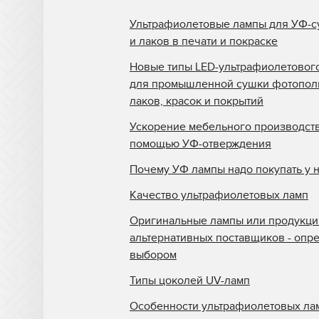
Ультрафиолетовые лампы для УФ-с
и лаков в печати и покраске
Новые типы LED-ультрафиолетовог
для промышленной сушки фотопо
лаков, красок и покрытий
Ускорение мебельного производств
помощью УФ-отверждения
Почему УФ лампы надо покупать у 
Качество ультрафиолетовых ламп
Оригинальные лампы или продукци
альтернативных поставщиков - опр
выбором
Типы цоколей UV-ламп
Особенности ультрафиолетовых ла