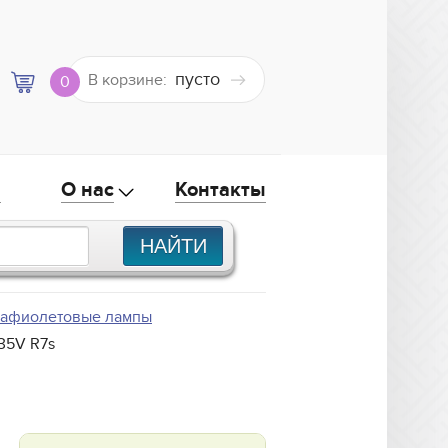
пусто
В корзине:
0
а
О нас
Контакты
рафиолетовые лампы
235V R7s