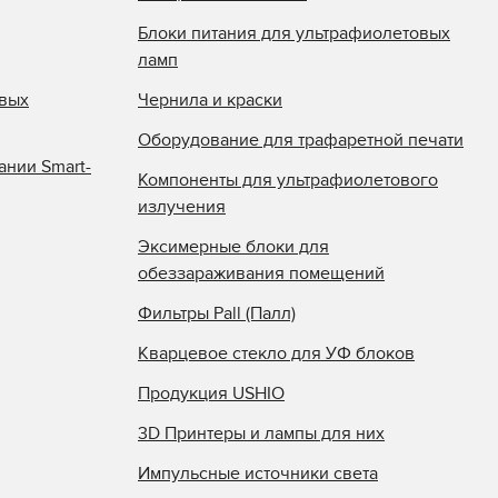
Блоки питания для ультрафиолетовых
ламп
овых
Чернила и краски
Оборудование для трафаретной печати
ании Smart-
Компоненты для ультрафиолетового
излучения
Эксимерные блоки для
обеззараживания помещений
Фильтры Pall (Палл)
Кварцевое стекло для УФ блоков
Продукция USHIO
3D Принтеры и лампы для них
Импульсные источники света