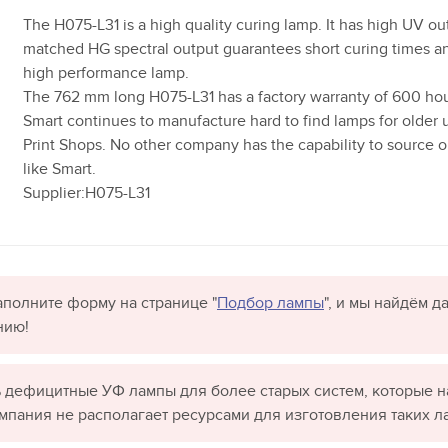
The H075-L31 is a high quality curing lamp. It has high UV ou
matched HG spectral output guarantees short curing times and 
high performance lamp.
The 762 mm long H075-L31 has a factory warranty of 600 hou
Smart continues to manufacture hard to find lamps for older u
Print Shops. No other company has the capability to source 
like Smart.
Supplier:H075-L31
полните форму на странице "
Подбор лампы
", и мы найдём 
нию!
 дефицитные УФ лампы для более старых систем, которые н
омпания не располагает ресурсами для изготовления таких л