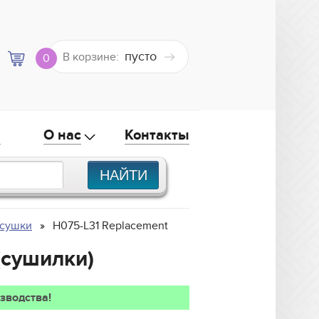
пусто
В корзине:
0
а
О нас
Контакты
 сушки
H075-L31 Replacement
(сушилки)
зводства!