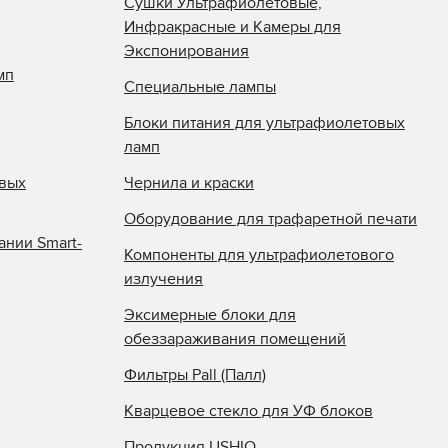
Сушки Ультрафиолетовые,
Инфракрасные и Камеры для
Экспонирования
мп
Специальные лампы
Блоки питания для ультрафиолетовых
ламп
овых
Чернила и краски
Оборудование для трафаретной печати
ании Smart-
Компоненты для ультрафиолетового
излучения
Эксимерные блоки для
обеззараживания помещений
Фильтры Pall (Палл)
Кварцевое стекло для УФ блоков
Продукция USHIO