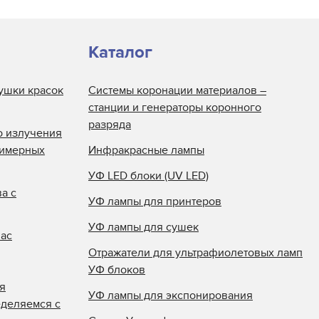
Каталог
ушки красок
Системы коронации материалов –
станции и генераторы коронного
разряда
о излучения
лимерных
Инфракрасные лампы
УФ LED блоки (UV LED)
а с
УФ лампы для принтеров
УФ лампы для сушек
нас
Отражатели для ультрафиолетовых ламп
УФ блоков
я
УФ лампы для экспонирования
еделяемся с